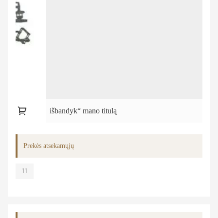
išbandyk“ mano titulą
Prekės atsekamųjų
11