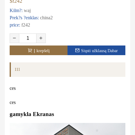
$f242
Kilm?:
waj
Prek?s ?enklas:
china2
price:
f242
Į krepšelį
Siųsti užklausą Dabar
111
ces
ces
gamykla Ekranas