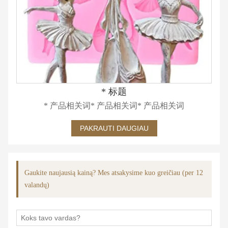
* 标题
* 产品相关词* 产品相关词* 产品相关词
PAKRAUTI DAUGIAU
Gaukite naujausią kainą? Mes atsakysime kuo greičiau (per 12
valandų)