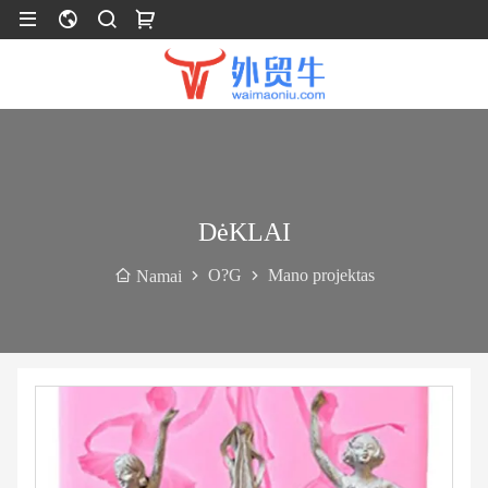
DėKLAI
O?G
Mano projektas
Namai