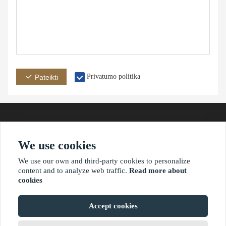
Privatumo politika
Pateikti
We use cookies
adresas
paštas
telefonas
We use our own and third-party cookies to personalize
content and to analyze web traffic.
Read more about
cookies
?2021 waimaoniu.net
Accept cookies