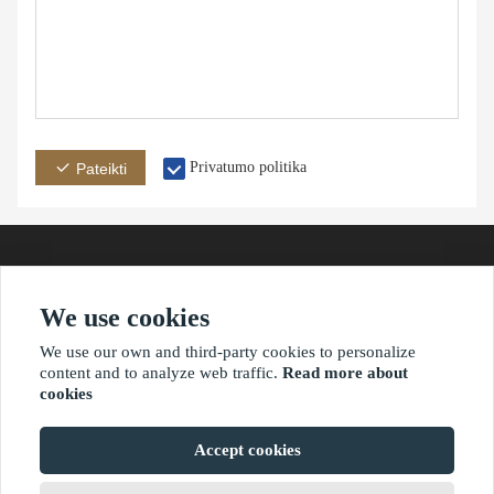
Privatumo politika
Pateikti
We use cookies
adresas
paštas
telefonas
We use our own and third-party cookies to personalize
content and to analyze web traffic.
Read more about
cookies
?2021 waimaoniu.net
Accept cookies