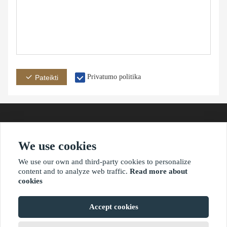
Privatumo politika
Pateikti
We use cookies
adresas
paštas
telefonas
We use our own and third-party cookies to personalize
content and to analyze web traffic.
Read more about
cookies
?2021 waimaoniu.net
Accept cookies