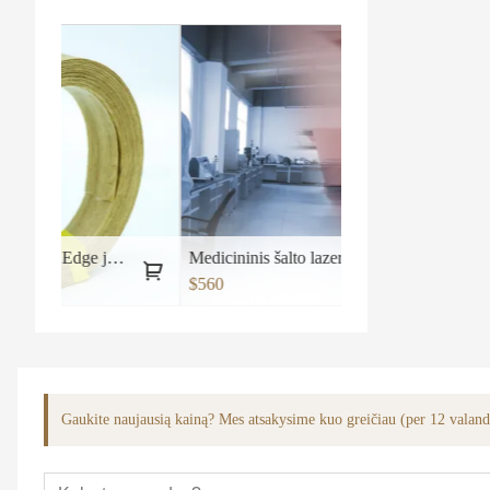
inė Silver Pear Edge juosta
Medicininis šalto lazerio lygio terapijos aparatas Nr.2
$560
Gaukite naujausią kainą? Mes atsakysime kuo greičiau (per 12 valan