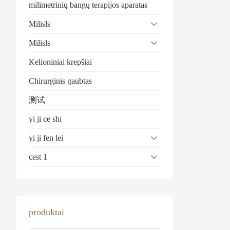
milimetrinių bangų terapijos aparatas
Milisls
Milisls
Kelioniniai krepšiai
Chirurginis gaubtas
测试
yi ji ce shi
yi ji fen lei
cest 1
produktai