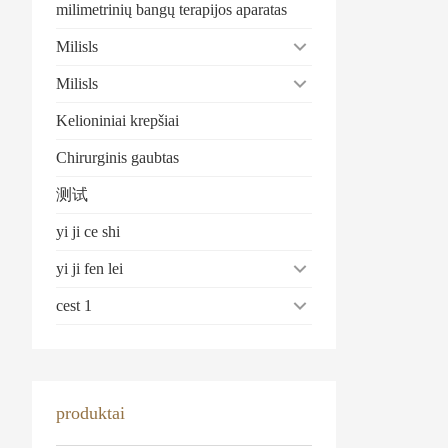
milimetrinių bangų terapijos aparatas
Milisls
Milisls
Kelioniniai krepšiai
Chirurginis gaubtas
测试
yi ji ce shi
yi ji fen lei
cest 1
produktai