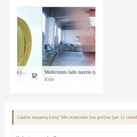
r Pear Edge juosta
Medicininis šalto lazerio lygio terapijos aparatas Nr.2
$560
Gaukite naujausią kainą? Mes atsakysime kuo greičiau (per 12 valan