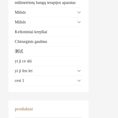
milimetrinių bangų terapijos aparatas
Milisls
Milisls
Kelioniniai krepšiai
Chirurginis gaubtas
测试
yi ji ce shi
yi ji fen lei
cest 1
produktai